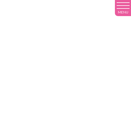
MENU
diary
今年初辰の島へ。
HOME
マガジン（ブログ）
船長の休日
今年初辰の島へ。