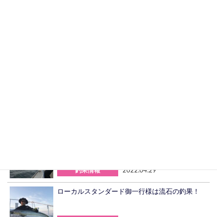
≪MAGAZINE≫
全ての記事はこちら
誕生日の今日は夜明けより日の入り前まで13時
間海の上
船長の休日
2022.05.05
初めてヒラマサの強烈な引き
釣果情報
2022.04.29
ローカルスタンダード御一行様は流石の釣果！