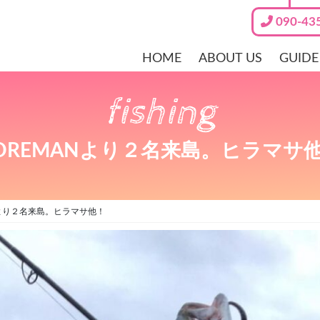
090-43
HOME
ABOUT US
GUIDE
fishing
OREMANより２名来島。ヒラマサ
Nより２名来島。ヒラマサ他！