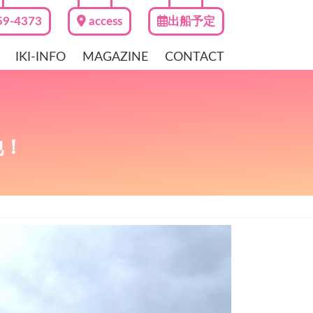
59-4373
access
出船予定
IKI-INFO
MAGAZINE
CONTACT
他！